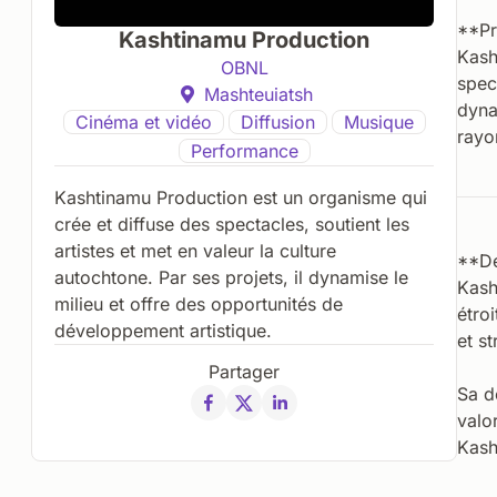
**Pr
Kashtinamu Production
Kash
OBNL
spec
Mashteuiatsh
dyna
Cinéma et vidéo
Diffusion
Musique
rayo
Performance
Kashtinamu Production est un organisme qui
crée et diffuse des spectacles, soutient les
artistes et met en valeur la culture
**Dé
autochtone. Par ses projets, il dynamise le
Kash
milieu et offre des opportunités de
étroi
développement artistique.
et s
Partager
Sa d
valo
Kash