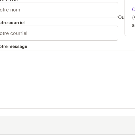
C
Ou
(
otre courriel
a
otre message