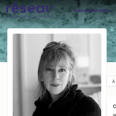
Réseau
Expertises
À
C
V