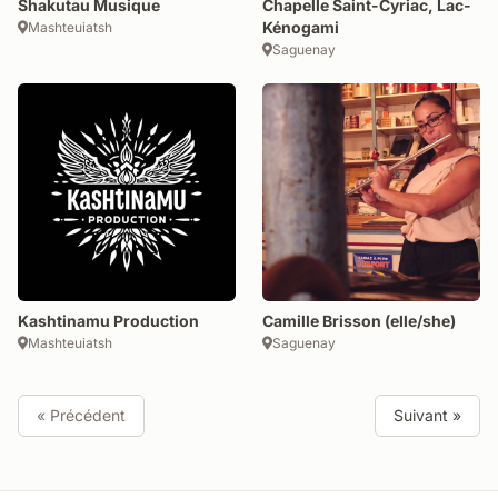
Shakutau Musique
Chapelle Saint-Cyriac, Lac-
Kénogami
Mashteuiatsh
Saguenay
Kashtinamu Production
Camille Brisson (elle/she)
Mashteuiatsh
Saguenay
« Précédent
Suivant »