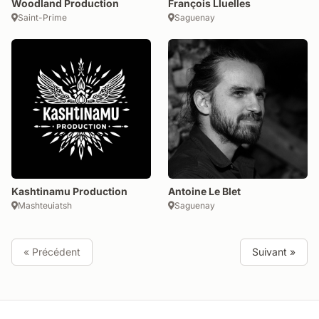
Woodland Production
François Lluelles
Saint-Prime
Saguenay
Kashtinamu Production
Antoine Le Blet
Mashteuiatsh
Saguenay
« Précédent
Suivant »